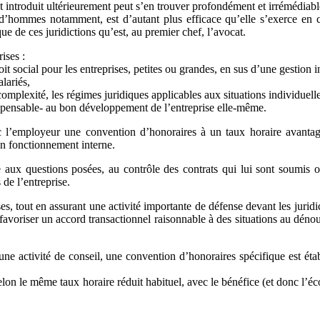
t introduit ultérieurement peut s’en trouver profondément et irrémédiabl
rud’hommes notamment, est d’autant plus efficace qu’elle s’exerce en
e de ces juridictions qu’est, au premier chef, l’avocat.
rises :
oit social pour les entreprises, petites ou grandes, en sus d’une gestion
alariés,
mplexité, les régimes juridiques applicables aux situations individuelles,
dispensable- au bon développement de l’entreprise elle-même.
c l’employeur une convention d’honoraires à un taux horaire avantag
son fonctionnement interne.
e aux questions posées, au contrôle des contrats qui lui sont soumis ou
de l’entreprise.
es, tout en assurant une activité importante de défense devant les jurid
, favoriser un accord transactionnel raisonnable à des situations au dén
une activité de conseil, une convention d’honoraires spécifique est éta
 selon le même taux horaire réduit habituel, avec le bénéfice (et donc l’