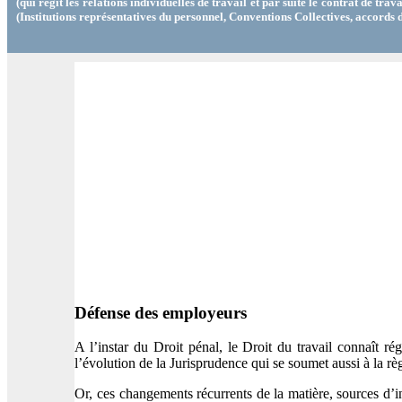
(qui régit les relations individuelles de travail et par suite le contrat de tra
(Institutions représentatives du personnel, Conventions Collectives, accords de
Défense des employeurs
A l’instar du Droit pénal, le Droit du travail connaît r
l’évolution de la Jurisprudence qui se soumet aussi à la rè
Or, ces changements récurrents de la matière, sources d’in