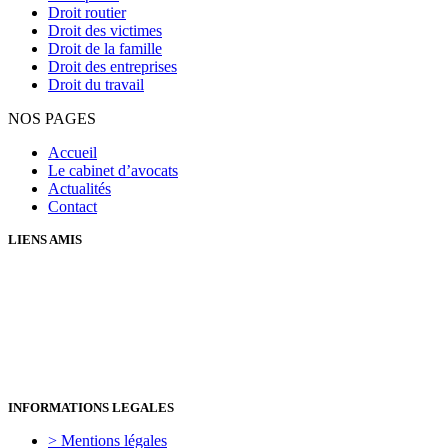
Droit routier
Droit des victimes
Droit de la famille
Droit des entreprises
Droit du travail
NOS PAGES
Accueil
Le cabinet d’avocats
Actualités
Contact
LIENS AMIS
> Amnesty International
> Avocats sans Frontières
> Mémorial de Caen
INFORMATIONS LEGALES
> Mentions légales