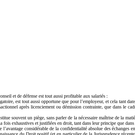
nseil et de défense est tout aussi profitable aux salariés :
gatoire, est tout aussi opportune que pour l’employeur, et cela tant dan
nsactionnel après licenciement ou démission contrainte, que dans le c
stitue souvent un piège, sans parler de la nécessaire maîtrise de la mati
a fois exhaustives et justifiées en droit, tant dans leur principe que dan
tre l’avantage considérable de la confidentialité absolue des échanges e
onnaissance du Droit positif (et en particulier de la Jurisprudence ré