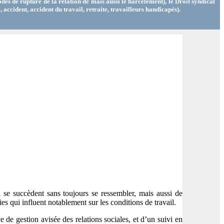
 modes de rupture de la relation de mais aussi le harcèlement), le Droit syndical
 accident, accident du travail, retraite, travailleurs handicapés).
i se succèdent sans toujours se ressembler, mais aussi de
es qui influent notablement sur les conditions de travail.
 de gestion avisée des relations sociales, et d’un suivi en