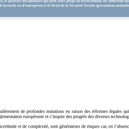
vail, le pouvoir disciplinaire qui peut aller jusqu’au licenciement, les différents
 branche ou d’entreprise) et le Droit de la Sécurité Sociale (prestations maladie,
égulièrement de profondes mutations en raison des réformes légales qu
glementation européenne et s’inspire des progrès des diverses technologi
certitude et de complexité, sont générateurs de risques car, en l’absence